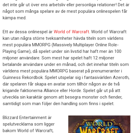
det inte går ut över ens arbetsliv eller personliga relationer! Det är
något som många spelare av de mest populära onlinespelen får
kämpa med.
Ett av dessa onlinespel är
World of Warcraft
. World of Warcraft
kan utan några större tveksamheter hävda titeln som världens
mest populära MMORPG (Massively Multiplayer Online Role-
Playing Game), då spelet under sin livstid har haft mer än 100
miljoner användare. Som mest har spelet haft 12 miljoner
betalande användare under en månad, och det innehar titeln som
världens mest populära MMORPG baserat på prenumeranter i
Guinness Rekordbok. Spelet utspelar sig i fantasivärlden Azeroth,
där spelaren får skapa en avatar som tillhör någon av de två
krigande faktionerna Alliance eller Horde. Spelet går ut på att
utveckla sin karaktär genom att besegra monster och fiender,
samtidigt som man följer den handling som finns i spelet.
Blizzard Entertainment är
spelutvecklarna som ligger
bakom World of Warcraft,