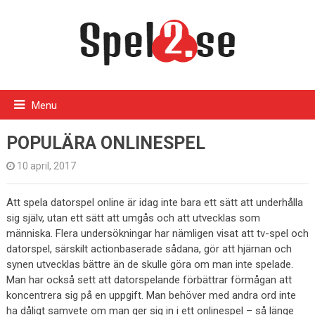
Menu
POPULÄRA ONLINESPEL
10 april, 2017
Att spela datorspel online är idag inte bara ett sätt att underhålla
sig själv, utan ett sätt att umgås och att utvecklas som
människa. Flera undersökningar har nämligen visat att tv-spel och
datorspel, särskilt actionbaserade sådana, gör att hjärnan och
synen utvecklas bättre än de skulle göra om man inte spelade.
Man har också sett att datorspelande förbättrar förmågan att
koncentrera sig på en uppgift. Man behöver med andra ord inte
ha dåligt samvete om man ger sig in i ett onlinespel – så länge